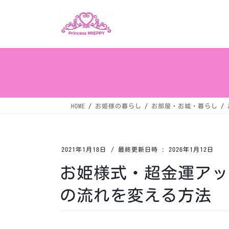
コ
ナ
ン
ビ
テ
ゲ
ン
ー
ツ
シ
へ
ョ
ス
ン
キ
に
ッ
移
HOME
お姫様の暮らし
お部屋・お城・暮らし
プ
動
2021年1月18日
/ 最終更新日時 :
2026年1月12日
お姫様式・超金運アッ
の流れを変える方法