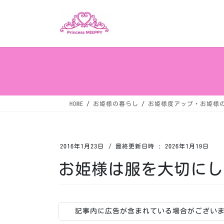
コ
ナ
ン
ビ
テ
ゲ
ン
ー
ツ
シ
へ
ョ
ス
ン
キ
に
ッ
移
HOME
お姫様の暮らし
お姫様度アップ・お姫様
プ
動
2016年1月23日
/ 最終更新日時 :
2026年1月19日
お姫様は服を大切にし
記事内に広告が含まれている場合がござい