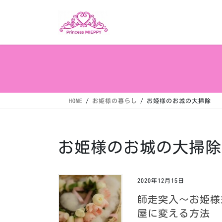
コ
ナ
ン
ビ
テ
ゲ
ン
ー
ツ
シ
へ
ョ
ス
ン
キ
に
ッ
移
HOME
お姫様の暮らし
お姫様のお城の大掃除
プ
動
お姫様のお城の大掃除
2020年12月15日
師走突入〜お姫様
屋に変える方法